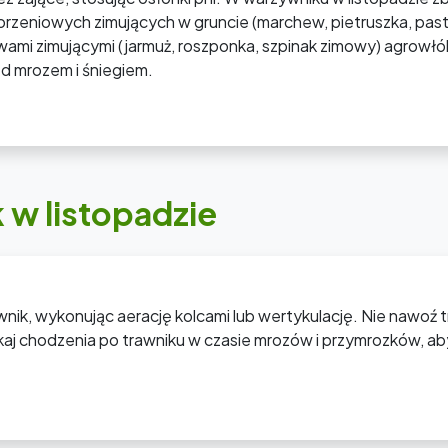
rzeniowych zimujących w gruncie (marchew, pietruszka, past
wami zimującymi (jarmuż, roszponka, szpinak zimowy) agrowłó
ed mrozem i śniegiem.
 w listopadzie
nik, wykonując aerację kolcami lub wertykulację. Nie nawoź 
ikaj chodzenia po trawniku w czasie mrozów i przymrozków, ab