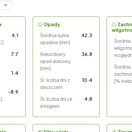
a
Opady
Zachm
wilgotn
4.1
Średnia suma
42.3
Średnia
C]
opadów [mm]
wilgotn
a
7.7
Rekordowy
36.8
względn
opad dobowy
Średnie
[mm]
a
1.4
zachmur
Śr. liczba dni z
10.4
[% nieb
deszczem
-8.9
C]
Śr. liczba dni ze
4.8
śniegiem
nie
Silny wiatr
Zjawi