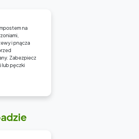
kompostem na
zoniami,
rzewy i pnącza
przed
any. Zabezpiecz
 lub pęczki
padzie