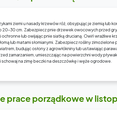
ykami ziemi u nasady krzewów róż, obsypując je ziemią lub 
 20-30 cm. Zabezpiecz pnie drzewek owocowych przed gry
i ochronne lub owijając pnie siatką drucianą. Owiń wrażliwe k
łomą lub matami słomianymi. Zabezpiecz rośliny zimozielone 
iatrem, budując osłony z agrowłókniny lub ustawiając paraw
zed zamarzaniem, umieszczając na powierzchni wody pływaki
 i schowaj na zimę beczki na deszczówkę i węże ogrodowe.
ne prace porządkowe w listo