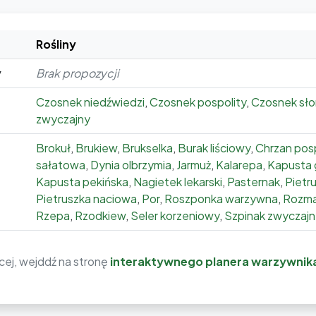
Rośliny
y
Brak propozycji
Czosnek niedźwiedzi
,
Czosnek pospolity
,
Czosnek sło
zwyczajny
Brokuł
,
Brukiew
,
Brukselka
,
Burak liściowy
,
Chrzan posp
sałatowa
,
Dynia olbrzymia
,
Jarmuż
,
Kalarepa
,
Kapusta 
Kapusta pekińska
,
Nagietek lekarski
,
Pasternak
,
Pietr
Pietruszka naciowa
,
Por
,
Roszponka warzywna
,
Rozmar
Rzepa
,
Rzodkiew
,
Seler korzeniowy
,
Szpinak zwyczajn
ej, wejddź na stronę
interaktywnego planera warzywnik