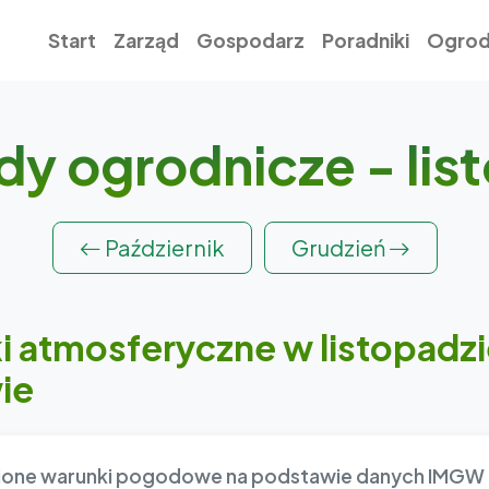
Start
Zarząd
Gospodarz
Poradniki
Ogrod
dy ogrodnicze - lis
Październik
Grudzień
 atmosferyczne w listopadz
ie
one warunki pogodowe na podstawie danych IMGW z