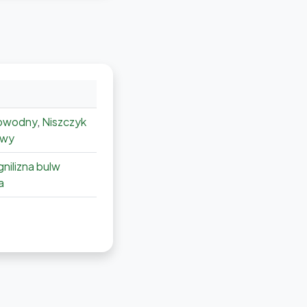
nowodny
,
Niszczyk
owy
nilizna bulw
a