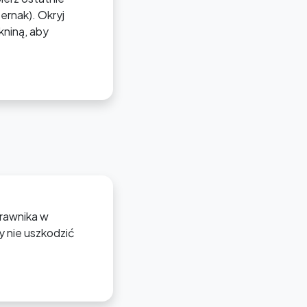
ernak). Okryj
kniną, aby
trawnika w
y nie uszkodzić