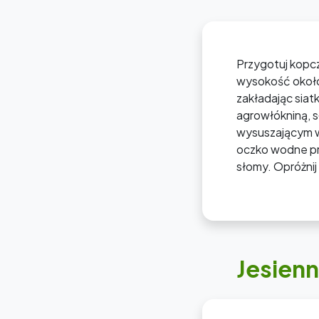
Przygotuj kopcz
wysokość około
zakładając siatk
agrowłókniną, s
wysuszającym w
oczko wodne pr
słomy. Opróżnij
Jesien