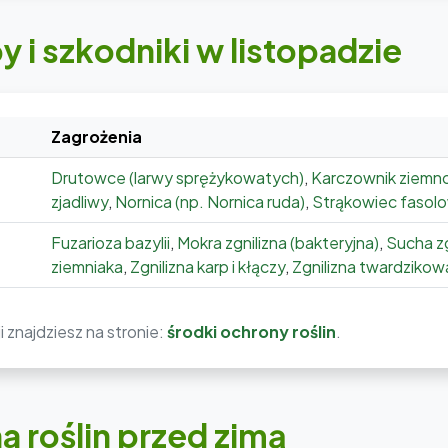
 i szkodniki w listopadzie
Zagrożenia
Drutowce (larwy sprężykowatych)
,
Karczownik ziem
zjadliwy
,
Nornica (np. Nornica ruda)
,
Strąkowiec fasol
Fuzarioza bazylii
,
Mokra zgnilizna (bakteryjna)
,
Sucha zg
ziemniaka
,
Zgnilizna karp i kłączy
,
Zgnilizna twardzikow
 znajdziesz na stronie:
środki ochrony roślin
.
 roślin przed zimą