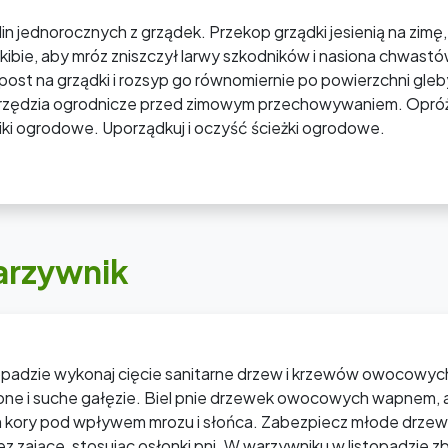
ślin jednorocznych z grządek. Przekop grządki jesienią na zimę
skibie, aby mróz zniszczył larwy szkodników i nasiona chwast
post na grządki i rozsyp go równomiernie po powierzchni gleb
rzędzia ogrodnicze przed zimowym przechowywaniem. Opróżn
iki ogrodowe. Uporządkuj i oczyść ścieżki ogrodowe.
arzywnik
topadzie wykonaj cięcie sanitarne drzew i krzewów owocowyc
one i suche gałęzie. Biel pnie drzewek owocowych wapnem, a
 kory pod wpływem mrozu i słońca. Zabezpiecz młode drzew
z zające, stosując osłonki pni. W warzywniku w listopadzie zb