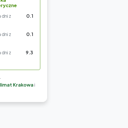
ryczne
a dni z
0.1
a dni z
0.1
a dni z
9.3
-
limat Krakowa
i