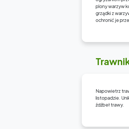
plony warzyw ko
grządki z warzy
ochronić je prz
Trawnik
Napowietrz traw
listopadzie. Un
źdźbeł trawy.