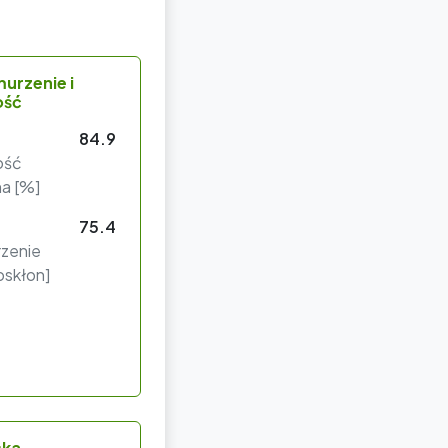
urzenie i
ość
84.9
ość
a [%]
75.4
zenie
oskłon]
ska