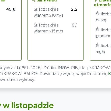
atmosfe
45.8
Śr. liczba dni z
2.2
Śr. liczb
wiatrem ≥10 m/s
burzą
Śr. liczba dni z
0.1
Śr. liczb
wiatrem >15 m/s
gradem
Śr. liczb
mgłą
nych z lat (1951–2025). Źródło: IMGW-PIB, stacje KRAKÓW
KRAKÓW-BALICE. Dowiedz się więcej, wejddź na stronę
K
we dane i wykresy.
 w listopadzie