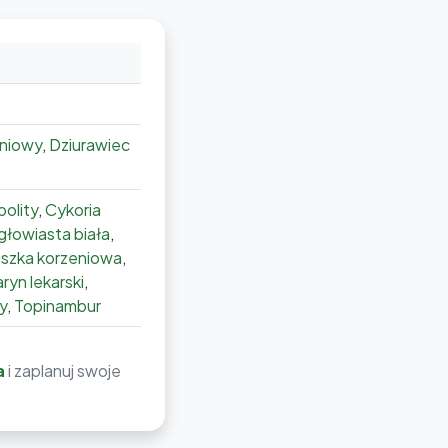
niowy
,
Dziurawiec
olity
,
Cykoria
głowiasta biała
,
uszka korzeniowa
,
yn lekarski
,
y
,
Topinambur
a
i zaplanuj swoje