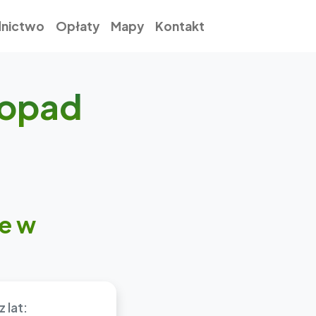
nictwo
Opłaty
Mapy
Kontakt
topad
ie w
 lat: