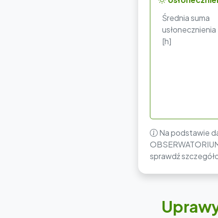
Średnia suma
usłonecznienia
[h]
Na podstawie da
OBSERWATORIUM i 
sprawdź szczegóło
Uprawy