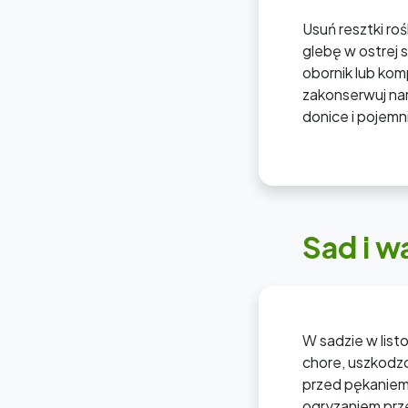
Usuń resztki ro
glebę w ostrej 
obornik lub kom
zakonserwuj na
donice i pojemn
Sad i w
W sadzie w lis
chore, uszkodz
przed pękaniem
ogryzaniem prze